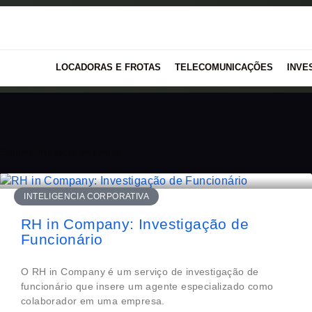
LOCADORAS E FROTAS
TELECOMUNICAÇÕES
INVE
Etiqueta: mitigação de perdas
INTELIGENCIA CORPORATIVA
RH in Company: Investigação de
Funcionário
O RH in Company é um serviço de investigação de
funcionário que insere um agente especializado como
colaborador em uma empresa.