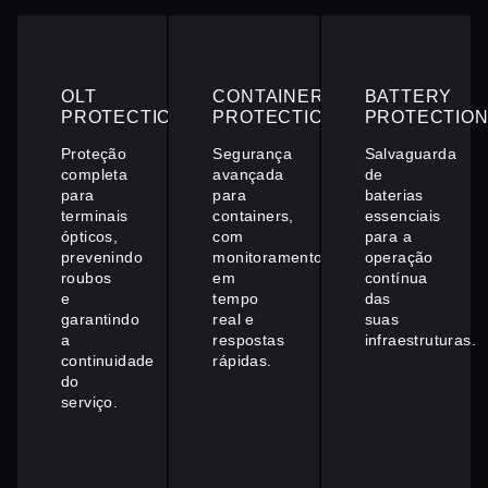
OLT
CONTAINER
BATTERY
PROTECTION
PROTECTION
PROTECTIO
Proteção
Segurança
Salvaguarda
completa
avançada
de
para
para
baterias
terminais
containers,
essenciais
ópticos,
com
para a
prevenindo
monitoramento
operação
roubos
em
contínua
e
tempo
das
garantindo
real e
suas
a
respostas
infraestruturas.
continuidade
rápidas.
do
serviço.