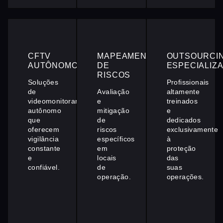
CFTV
MAPEAMENTO
OUTSOURCI
AUTÔNOMO
DE
ESPECIALIZ
RISCOS
Soluções
Profissionais
de
Avaliação
altamente
videomonitoramento
e
treinados
autônomo
mitigação
e
que
de
dedicados
oferecem
riscos
exclusivamente
vigilância
específicos
à
constante
em
proteção
e
locais
das
confiável.
de
suas
operação.
operações.