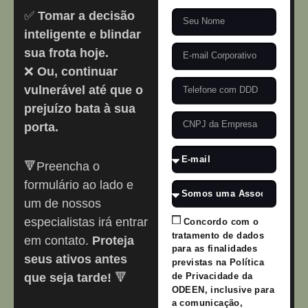
✅
Tomar a decisão
inteligente e blindar
sua frota hoje.
❌
Ou, continuar
vulnerável até que o
prejuízo bata à sua
porta.
🔻Preencha o
formulário ao lado e
um de nossos
especialistas irá entrar
Concordo com o
tratamento de dados
em contato.
Proteja
para as finalidades
seus ativos antes
previstas na Política
de Privacidade da
que seja tarde!
🔻
ODEEN, inclusive para
a comunicação,