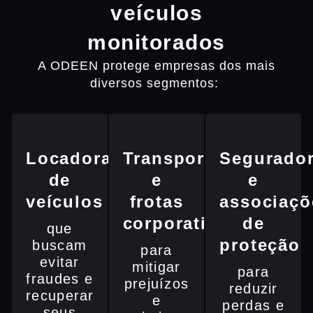
veículos
monitorados
A ODEEN protege empresas dos mais
diversos segmentos:
Locadoras
Transportadoras
Segurado
de
e
e
veículos
frotas
associaçõ
corporativas
de
que
proteção
buscam
para
evitar
mitigar
para
fraudes e
prejuízos
reduzir
recuperar
e
perdas e
seus