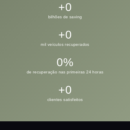
+
0
bilhões de saving
+
0
mil veículos recuperados
0
%
de recuperação nas primeiras 24 horas
+
0
clientes satisfeitos