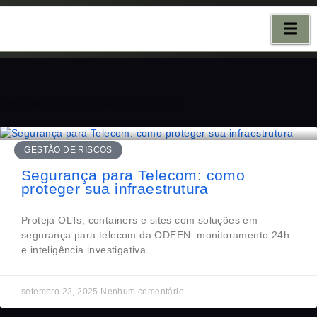
E
CONTATO
Etiqueta: Container Protection
GESTÃO DE RISCOS
Segurança para Telecom: como
proteger sua infraestrutura
Proteja OLTs, containers e sites com soluções em
segurança para telecom da ODEEN: monitoramento 24h
e inteligência investigativa.
setembro 22, 2025
Nenhum comentário