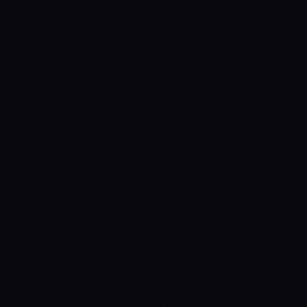
cada vez mais sofisticadas e eficazes, o que significa que podem
identificar suspeitos, rastrear seus movimentos e localizar
veículos que estavam desaparecidos há anos, desde que estejam
rodando com suas placas originais.
Como é possível recuperar um carro
roubado ou furtado?
Existem várias técnicas e tecnologias disponíveis que tornam a
recuperação de veículos roubados uma possibilidade real.
Algumas das técnicas incluem pesquisas internas de CPFs ou
CNPJs, uso de rastreadores GPS, câmeras especializadas com
reconhecimento de placas, análise de dados, investigação e claro,
penetração de mercado. É preciso ter as pessoas certas nos
locais certos e a equipe de confiança será fundamental aqui para
que seu veículo será recuperado nas melhores condições
possíveis.
O primeiro fator de sucesso na recuperação é o tempo. Quanto
mais rápido a Locadora, Seguradora, Associação de Proteção
Veicular ou Frotista entrar em contato com a SWINT, melhor, visto
que na grande maioria dos casos o destino do veículo é certo nas