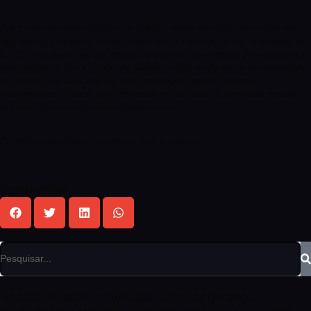
Além dos serviços citados, a SWINT pode fornecer soluções de
segurança personalizadas, incluindo a instalação de rastreadores
GPS, bloqueadores de ignição e outras tecnologias de segurança
avançadas. Com a ajuda da SWINT, você pode ter a tranquilidade
de saber que seu veículo está protegido contra eventos
inesperados e, caso seja roubado ou furtado, a empresa estará
pronta para recuperá-lo rapidamente.
Conte conosco para proteger sua empresa.
Compartilhe:
Receba nossos conteúdos sobre segurança e