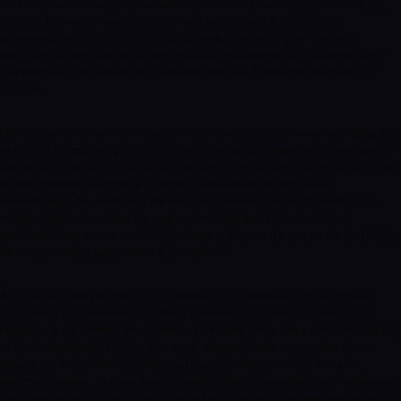
e recuperar um carro roubado mesmo depois de um período de
tempo. Neste artigo, discutiremos como isso é possível e
apresentaremos a SWINT como uma empresa que oferece
serviços de recuperação de veículos roubados ou furtados para
Locadoras, Seguradoras, Associações de Proteção Veicular e
outras.
Devido ao enorme número de ocorrências e até mesmo a falta de
efetivo da segurança pública para conseguir atender a demanda
nacional, o roubo ou furto de carros é um problema sério no Brasil
e infelizmente sabemos grande parte deles nunca será
encontrada. No entanto, existem empresas especializadas em
recuperação de veículos que podem ajudar a encontrar e
recuperar um carro roubado, mesmo depois de um certo período
de tempo. Mas como isso é possível?
A recuperação de carros roubados ou furtados é um processo
complexo que envolve muitas variáveis. Quando um veículo é
captado pelo crime, geralmente é levado para uma área oculta ou
oficina clandestina para que seja desmontado e vendido como
peças ou contrabando para outras cidades, estados ou até
mesmo países. Outros ainda, podem ser clonados e utilizados no
dia a dia com placas diferentes e talvez nunca sejam descobertos.