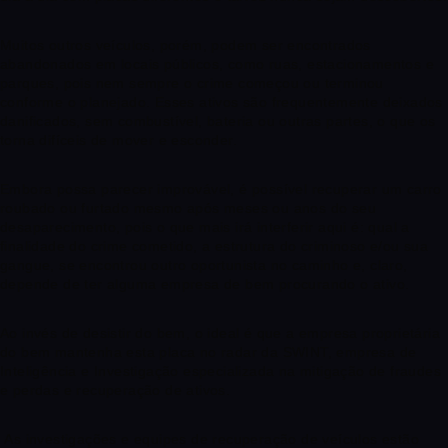
Muitos outros veículos, porém, podem ser encontrados
abandonados em locais públicos, como ruas, estacionamentos e
parques, pois nem sempre o crime começou ou terminou
conforme o planejado. Esses ativos são frequentemente deixados
danificados, sem combustível, bateria ou outras partes, o que os
torna difíceis de mover e esconder.
Embora possa parecer improvável, é possível recuperar um carro
roubado ou furtado mesmo após meses ou anos do seu
desaparecimento, pois o que mais irá interferir aqui é: qual a
finalidade do crime cometido, a estrutura do criminoso e/ou sua
gangue, se encontrou outro oportunista no caminho e, claro,
depende de ter alguma empresa de bem procurando o ativo.
Ao invés de desistir do bem, o ideal é que a empresa proprietária
do bem mantenha esta placa no radar da SWINT, empresa de
Inteligência e Investigação especializada na mitigação de fraudes
e perdas e recuperação de ativos.
As investigações e equipes de recuperação de veículos estão