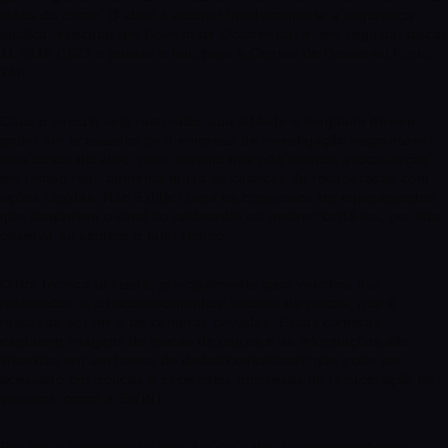
mãos do crime. O ideal é acionar imediatamente a segurança
pública, executar um Boletim de Ocorrência, e, em seguida, discar
11 5116-0523 e passar o fato para a Central de Roubo ou Furto
24h.
Caso o veículo seja rastreado, sua latitude e longitude devem
poder ser acessados pela empresa de investigação responsável
pela busca do ativo, pois, mesmo que não indique a localização
em tempo real, aumenta muito as chances de recuperação com
ações rápidas. Não é difícil para os criminosos ter equipamentos
que bloqueiem o sinal do rastreador ou mesmo cortá-los, por isto
observa-se sempre o fator tempo.
Outra técnica utilizada, principalmente para veículos não
rastreados, é o reconhecimento e leituras de placas, que é
realizado por meio de câmeras privadas. Essas câmeras
capturam imagens de placas de carros e as informações são
inseridas em um banco de dados centralizado que pode ser
acessado por poucas e excelentes empresas de recuperação de
veículos, como a SWINT.
Por fim, a investigação livre é o dia a dia da recuperação dos