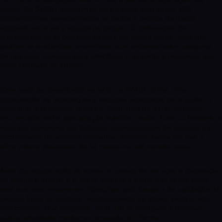
ativos. Na SWINT possuímos uma equipe com quase 100
colaboradores especializados na busca e análise de dados,
somando-se à ela a equipe de campo. O profissional de
investigação pode conduzir buscas em várias áreas, incluindo
análise de evidências, entrevistas com testemunhas e pesquisa
de registros criminais para identificar o suspeito e recuperar um
carro roubado ou furtado.
Com anos de experiência no setor, a SWINT utiliza uma
combinação de tecnologias e técnicas avançadas para ajudar a
encontrar e recuperar veículos. Com mais de 41 mil veículos
recuperados entre apropriação indébita, roubo, furto ou fraudes, a
empresa apresenta um histórico impressionante de sucesso na
recuperação de veículos roubados, incluindo casos em que o
ativo estava desaparecido há meses ou até mesmo anos.
Além da recuperação de ativos, a esteira de serviços à disposição
do cliente é grande e o maior objetivo é evitar que casos como
este ocorram novamente. Consultas anti-fraude e de validação de
pessoa física ou jurídica, monitoramento de ativos, central 24h,
sindicâncias, due dilligence, PCN, RH
in Company
e diversas
outras atividades conforme demanda do cliente.