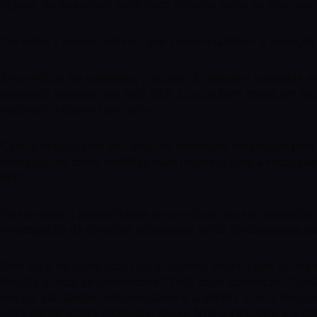
depois. Se souberem onde você trabalha todos os dias, se
Por estes e outros motivos, que incluem também a proteção
Se o veículo for rastreado, o acesso à latitude e longitud
rastreado significa que será fácil. Caso o bem esteja em á
necessário esperar que saia.
Caso o veículo tiver seu sinal de rastreador bloqueado pelo
consegue-se tomar medidas mais incisivas para a recuperar 
bem.
Existe ainda a possibilidade de o veículo não ter rastreado
investigação da empresa contratante serão fundamentais pa
Sem sinal de rastreador, não é possível medir quais as int
direção à local de desmanche? Tudo pode acontecer. Capila
veículo são dados indispensáveis e a SWINT é, sem dúvidas,
entre apropriações indébitas, roubo, furto ou fraudes, e é 