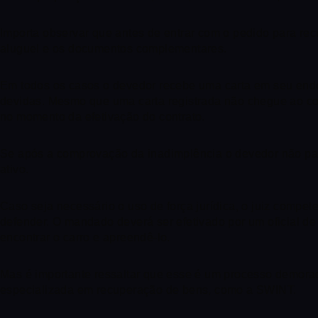
Importa observar que antes de entrar com o pedido para rec
aluguel e os documentos complementares.
Em todos os casos o devedor recebe uma carta em seu ende
devidas. Mesmo que uma carta registrada não chegue ao con
no momento da efetivação do contrato.
Se após a comprovação da inadimplência o devedor não pagar
ativo.
Caso seja necessário o uso de força jurídica, o juiz compe
defender. O mandado deverá ser efetivado por um oficial de 
encontrar o carro e apreendê-lo.
Mas é importante ressaltar que esse é um processo demora
especializada em recuperação de bens, como a SWINT.