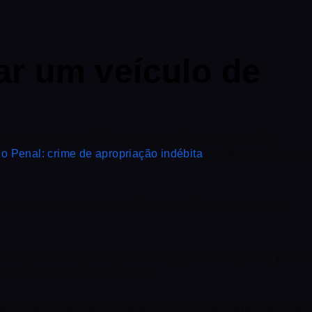
ar um veículo de
ão devolução de veículos alugados à locadora após o
go Penal: crime de apropriação indébita
e pode resultar em
opções de recuperar um veículo através de organizações
tratação de empresas de Investigação e Inteligência para a
ncias e graves consequências.
no e nove meses de reclusão e mais o pagamento referente