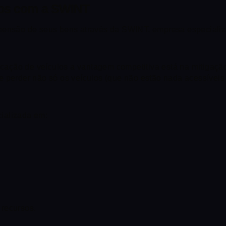
ulos com a SWINT
reensão de seus bens através da SWINT, empresa especiali
ção de veículos a vantagem competitiva está na mitigação 
 perder não só os veículos (que não estão nada acessíveis 
ializada em:
 recursos.