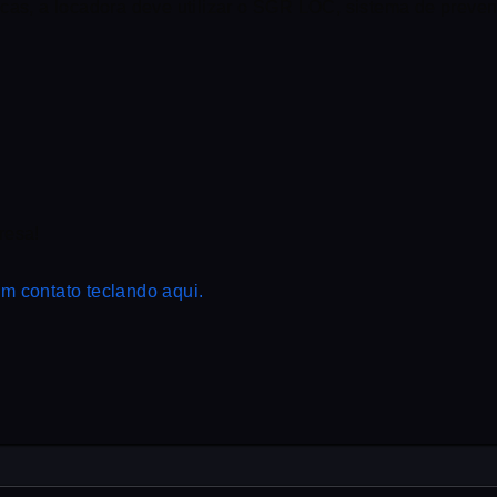
icas, a locadora deve utilizar o SGR LOC, sistema de preve
resa!
m contato teclando aqui.