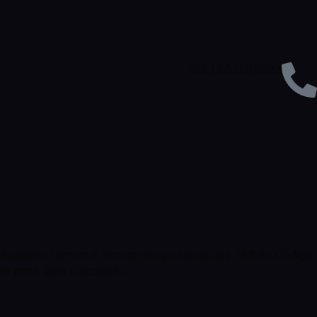
+55 11 5116 0523
é bastante comum e incorre nas penas do art. 168 do Código
 de pena para o acusado.