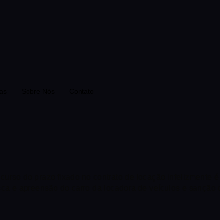
sas
Sobre Nós
Contato
curso do prazo fixado no contrato de locação infelizmente 
usca e apreensão do carro da locadora de veículos e sanção