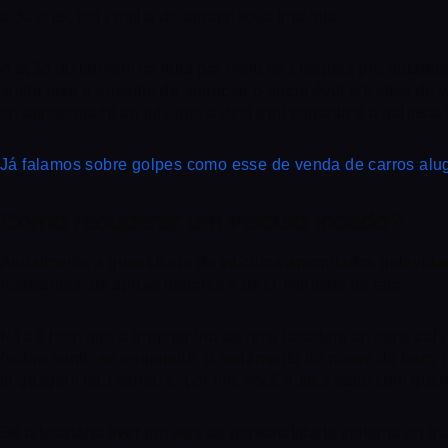
a 30 dias, pela multa de apropriação indébita.
A ação do homem foi feita por meio de cheques pré-datados
ainda teve a ousadia de anunciar o automóvel em sites de v
foi apresentado ao juiz que o declarou culpado e o golpista 
Já falamos sobre golpes como esse de venda de carros aluga
Como recuperar um veículo locado?
Anualmente a quantidade de veículos apropriados indevida
resistentes, os aproveitadores e os criminosos de fato.
Não é bom que o proprietário de uma locadora ou seus cola
(sobre sentir-se enganado, o sentimento de posse do bem, m
linguagem não verbal e, por fim, você nunca sabe com quem
Se o locatário tiver um viés de personalidade violenta ou m