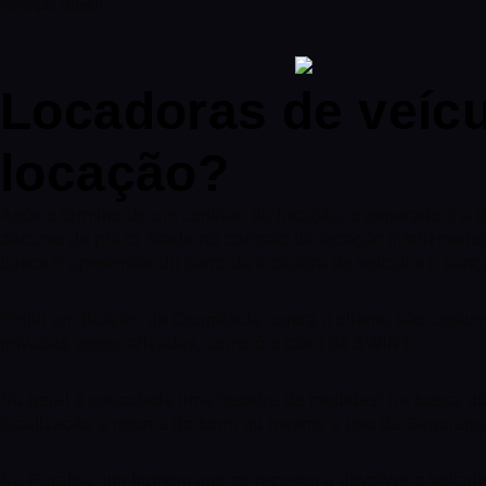
Redação Odeen
Locadoras de veíc
locação?
Após o término de um contrato de locação, o esperado é a 
decurso do prazo fixado no contrato de locação infelizmen
busca e apreensão do carro da locadora de veículos e san
Emitir um Boletim de Ocorrência contra o cliente não costu
privadas especializadas, como é o caso da SWINT.
No geral é executada uma “esteira de medidas” na busca do 
localização e retoma do bem, ou mesmo o uso da Segurança P
Na Paraíba, um homem que se recusou a devolver o veículo