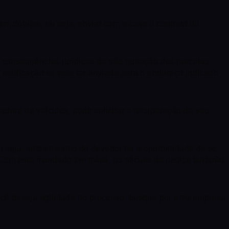
em débitos, ou seja, enviar com o caso o contrato do
 consequências jurídicas da não quitação das parcelas
otificação se esta for enviada para o endereço indicado
adora de veículos, pode solicitar a recuperação de seu
ou seja, antes mesmo do devedor ter a oportunidade de se
. Com este mandado em mãos, os oficiais de justiça tentarão
ocê deseja agilidade no processo, busque por uma empresa