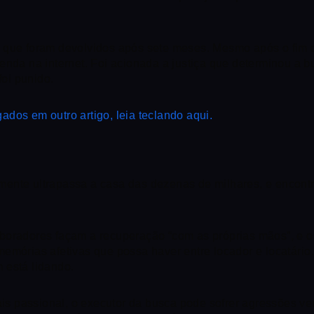
 que foram devolvidos após sete meses. Mesmo após o fim d
enda na internet. Foi acionada a justiça que determinou a 
foi punido.
dos em outro artigo, leia teclando aqui.
mente ultrapassa a casa das dezenas de milhares, e encont
boradores façam a recuperação “com as próprias mãos”, e o
emórias afetivas que possa haver entre locador e locatário
 está lidando.
ais passional, o executor da busca pode sofrer agressões ve