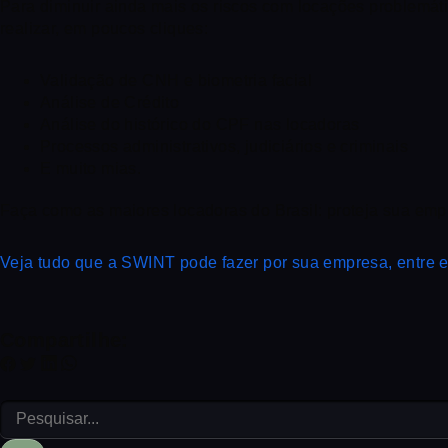
Para diminuir ainda mais os riscos com locações problemát
realizar, em poucos cliques:
Validação de CNH e biometria facial
Análise de Crédito
Análise do histórico do CPF nas locadoras
Processos administrativos, judiciários e criminais
E muito mias.
Faça como as maiores locadoras do Brasil: proteja sua emp
Veja tudo que a SWINT pode fazer por sua empresa, entre e
Compartilhe: