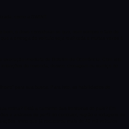
alizada, como a SWINT.
 do bem, e deve considerar-se que, nem sempre o fato de
que a entrega do veículo seja realizada e muitas vezes é
 de execução imediata de Boletim de Ocorrência. Com isto,
as intenções de revenda, desvio, clonagem ou sumiço do
heiro” para sua busca. Para isto, as habilidades de
 sua rotina? Está a caminho das fronteiras do país? Em
s e análises do perfil do condutor, região e rodagens do
uações, visto que já recuperou mais de 40 mil veículos