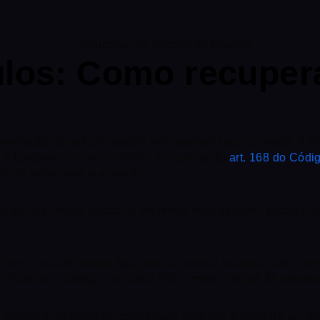
ulos: Como recuper
devolução do veículo, porém nem sempre isso acontece. A n
te é bastante comum e incorre nas penas do
art. 168 do Códi
ção de pena para o acusado.
ma ser a primeira opção da empresa, mas existem, todavia, 
bem, que vão desde ligações da própria locadora, até a con
ública e Justiça, incluindo BO criminal, visitas às residê
 locado à locadora foi condenado pelo juiz a pena de um a