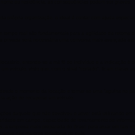
u nome ou residência, as consequências podem ser graves.
 da própria organização, o ideal é contar com ajuda especi
e em tempo real são fundamentais para a agilidade da retoma
rea privada será necessária uma conversa mais avançada até 
 locatário, entende-se a má fé do indivíduo e a indicação é
um veículo, visto que, com o sinal “cortado”, ficam claras 
r desde o momento da locação e tornar-se uma “agulha no pal
ra ação de recuperar um veículo.
enções daquele que não devolveu o ativo: está utilizando em
ridade em campo, capacidade de levantamento de informaçõe
 a empresa mais preparada do Brasil para atuar em tais sit
destaque nas maiores locadoras do país.