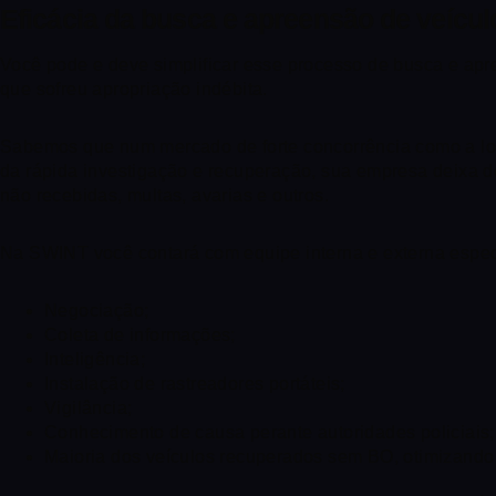
Eficácia da busca e apreensão de veíc
Você pode e deve simplificar esse processo de busca e ap
que sofreu apropriação indébita.
Sabemos que num mercado de forte concorrência como a loca
da rápida investigação e recuperação, sua empresa deixa de
não recebidas, multas, avarias e outros.
Na SWINT você contará com equipe interna e externa espec
Negociação;
Coleta de informações;
Inteligência;
Instalação de rastreadores portáteis;
Vigilância;
Conhecimento de causa perante autoridades policiais;
Maioria dos veículos recuperados sem BO, otimizando