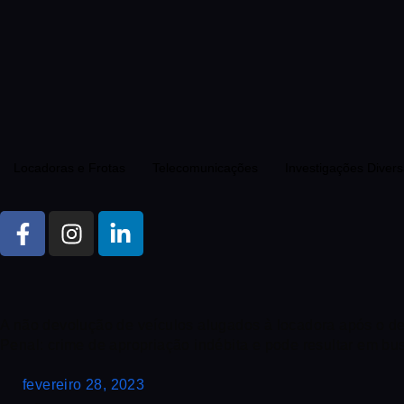
Locadoras e Frotas
Telecomunicações
Investigações Diver
A não devolução de veículos alugados à locadora após o de
Penal: crime de apropriação indébita e pode resultar em b
fevereiro 28, 2023