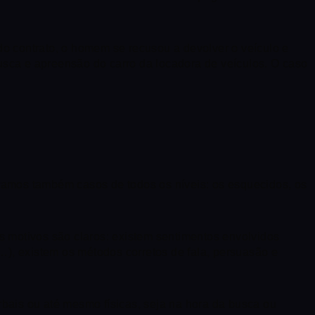
o contrato, o homem se recusou a devolver o veículo e
busca e apreensão do carro da locadora de veículos. O caso
ramos também casos de todos os níveis: os esquecidos, os
s motivos são claros: existem sentimentos envolvidos
…), existem os métodos corretos de fala, persuasão e
rbais ou até mesmo físicas, seja na hora da busca ou